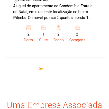
Pitimbu - Natal/RN
Aluguel de apartamento no Condomínio Estrela
de Natal, em excelente localização no bairro
Pitimbu. O imóvel possui 2 quartos, sendo 1
suíte, 2 banheiros sociais, 2 vagas de garagem.
Área privativa de 82m². Condomínio com ótima
2
1
2
2
estrutura e segurança. Próximo a comércios,
Dorm.
Suite
Banho
Garagens
serviços e escolas. Aproveite essa
oportunidade! *O valor do IPTU refere-se a
parcela mensal.
Uma Empresa Associada