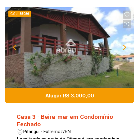
Próximo ao Complexo
de Ensino Noilde
Cód.
Ramalho
35086
Próximo ao IFRN Natal
Central
Próximo ao Instituto
Maria Auxiliadora
Próximo ao Salesiano
Dom Bosco
Alugar R$ 3.000,00
Casa 3 - Beira-mar em Condomínio
Fechado
Pitangui - Extremoz/RN