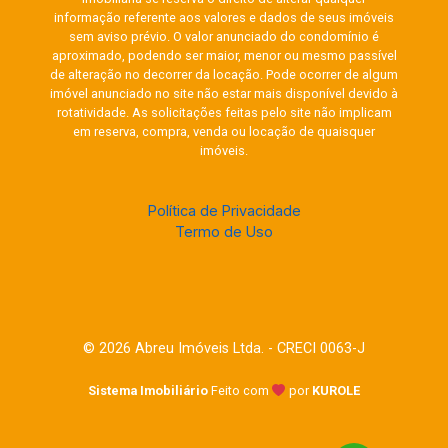
pessoas vivem realidades distintas, chegaremos
informação referente aos valores e dados de seus imóveis
à conclusão de que não há uma opção melhor que
sem aviso prévio. O valor anunciado do condomínio é
outra. Em outras palavras, tudo dependerá do que
aproximado, podendo ser maior, menor ou mesmo passível
você precisa no momento. Portanto, reflita sobre
de alteração no decorrer da locação. Pode ocorrer de algum
imóvel anunciado no site não estar mais disponível devido à
o que é prioridade, pense nos planos que tem e
rotatividade. As solicitações feitas pelo site não implicam
avalie a sua rotina atual. Com base nas
em reserva, compra, venda ou locação de quaisquer
respostas, terá condições de definir o caminho
imóveis.
certo para o novo lar. Se achar necessário, peça a
opinião das pessoas de seu convívio,
Política de Privacidade
especialmente familiares. O próximo passo será
Termo de Uso
encontrar a imobiliária certa para ficar mais perto
de seus objetivos. Independentemente de querer
alugar ou comprar um imóvel, é fundamental
contar com o apoio de profissionais
competentes e com experiência no mercado.
© 2026 Abreu Imóveis Ltda. - CRECI 0063-J
Suas orientações farão a diferença na
negociação e tornarão o processo muito mais
Sistema Imobiliário
Feito com
por
KUROLE
tranquilo e seguro. Sabia que é possível alugar
sem fiador? Saiba mais em nosso post que