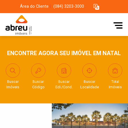
Área do Cliente
|
(084) 3203-3000
ENCONTRE AGORA SEU IMÓVEL EM NATAL
Buscar
Buscar
Buscar
Buscar
Total
Imóveis
Código
Edi./Cond.
Localidade
Imóveis